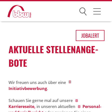
Suchen
Arbeitsfelder
JOB
ALERT
Ihre Vorteile
AKTU­ELLE STEL­LEN­AN­GE­
Über uns
BOTE
Leitbild
Gesellschaften
Wir freuen uns auch über eine
Historie
Initiativbewerbung
.
Organisation
Schauen Sie gerne mal auf unsere
bbw als Arbeitgeber
Karriereseite,
in unseren aktuellen
Personal-