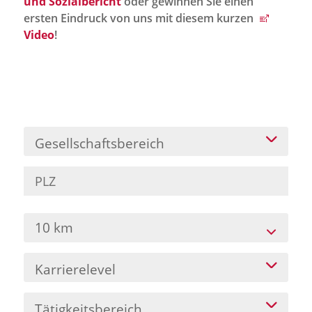
und Sozialbericht
oder gewinnen Sie einen
Jobportal
ersten Eindruck von uns mit diesem kurzen
Presse und Medien
Video
!
bbw e. V.
Karriere
Gesellschaftsbereich
Presse
News Archiv
10 km
Karrierelevel
Tätigkeitsbereich