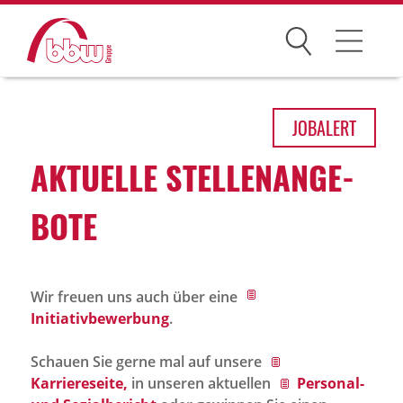
Suchen
Arbeitsfelder
JOB
ALERT
Ihre Vorteile
AKTU­ELLE STEL­LEN­AN­GE­
Über uns
BOTE
Leitbild
Gesellschaften
Wir freuen uns auch über eine
Historie
Initiativbewerbung
.
Organisation
Schauen Sie gerne mal auf unsere
bbw als Arbeitgeber
Karriereseite,
in unseren aktuellen
Personal-