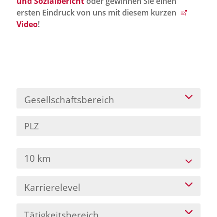
und Sozialbericht
oder gewinnen Sie einen
Jobportal
ersten Eindruck von uns mit diesem kurzen
Presse und Medien
Video
!
bbw e. V.
Karriere
Gesellschaftsbereich
Presse
News Archiv
10 km
Karrierelevel
Tätigkeitsbereich