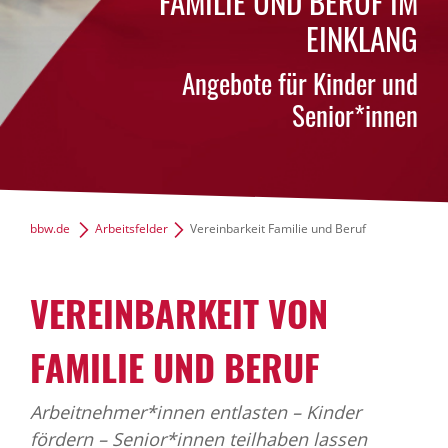
FAMILIE UND BERUF IM
Für Unternehmen und Beschäftigte
EINKLANG
Angebote für Kinder und
Ihre Vorteile
Senior*innen
Über uns
bbw e. V.
bbw.de
Arbeitsfelder
Vereinbarkeit Familie und Beruf
Karriere
VEREIN­BAR­KEIT VON
Presse
FAMILIE UND BERUF
News Archiv
Arbeitnehmer*innen entlasten – Kinder
fördern – Senior*innen teilhaben lassen