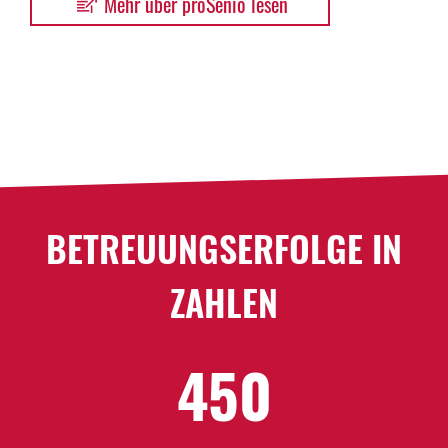
Mehr über proSenio lesen
BETREU­UNGS­ER­FOLGE IN
ZAHLEN
450