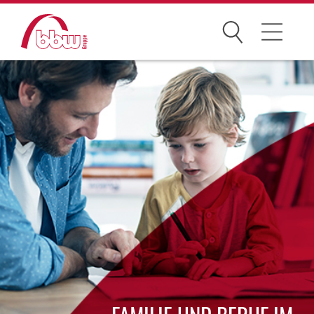
Suchen
Arbeitsfelder
Vereinbarkeit Familie und Beruf
Berufsorientierung und -vorbereitung
Ausbildung und Studium
Neuorientierung und Wiedereinstieg
Weiterentwicklung und Karriere
Zuwanderung und Integration
Rehabilitation und Inklusion
Internationales Engagement