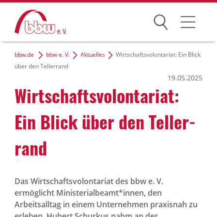
Suchen
bbw.de
bbw e. V.
Aktuelles
Wirtschaftsvolontariat: Ein Blick
Der bbw e. V.
über den Tellerrand
19.05.2025
Zielgruppen
Wirt­schafts­vo­lon­ta­riat:
Themen
Ein Blick über den Teller­
Dialog und Netzwerke
rand
Karriere
Das Wirtschaftsvolontariat des bbw e. V.
ermöglicht Ministerialbeamt*innen, den
bbw-Gruppe
Arbeitsalltag in einem Unternehmen praxisnah zu
erleben. Hubert Schurkus nahm an der