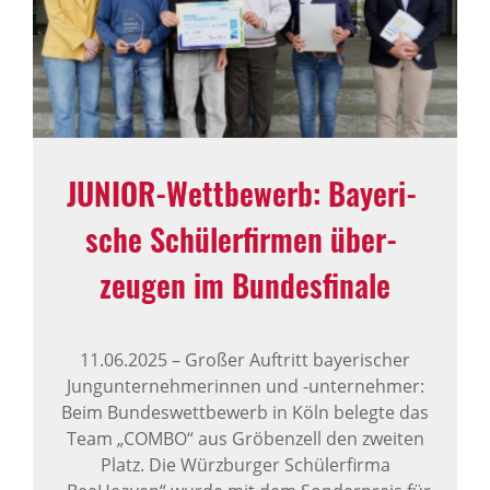
JUNIOR-Wett­be­werb: Baye­ri­
sche Schü­ler­firmen über­
zeugen im Bundes­fi­nale
11.06.2025
–
Großer Auftritt bayerischer
Jungunternehmerinnen und -unternehmer:
Beim Bundeswettbewerb in Köln belegte das
Team „COMBO“ aus Gröbenzell den zweiten
Platz. Die Würzburger Schülerfirma