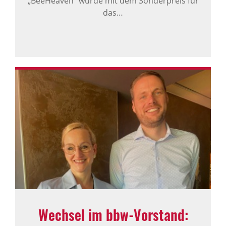
„BeeHeaven“ wurde mit dem Sonderpreis für
das…
Wechsel im bbw-Vorstand: