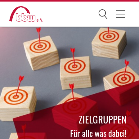
Suchen
Der bbw e. V.
Zielgruppen
Themen
Dialog und Netzwerke
Karriere
ZIELGRUPPEN
bbw-Gruppe
Für alle was dabei!