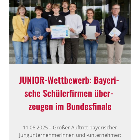
JUNIOR-Wett­be­werb: Baye­ri­
sche Schü­ler­firmen über­
zeugen im Bundes­fi­nale
11.06.2025
–
Großer Auftritt bayerischer
Jungunternehmerinnen und -unternehmer: