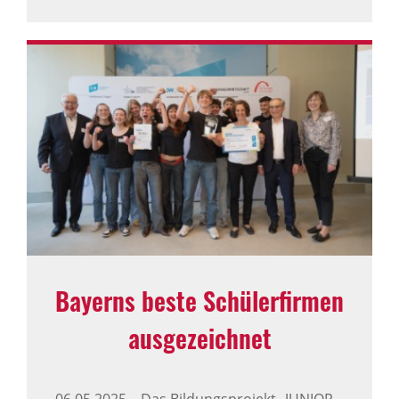
Bayerns beste Schü­ler­firmen
ausge­zeichnet
06.05.2025
–
Das Bildungsprojekt „JUNIOR –