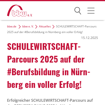
Suchen
bbw.de
bbw e. V.
Aktuelles
SCHULEWIRTSCHAFT-Parcours
Der bbw e. V.
2025 auf der #Berufsbildung in Nürnberg ein voller Erfolg!
15.12.2025
Zielgruppen
SCHU­LE­WIRT­SCHAFT-
Themen
Parcours 2025 auf der
Dialog und Netzwerke
#Berufs­bil­dung in Nürn­
Karriere
berg ein voller Erfolg!
bbw-Gruppe
Erfolgreicher SCHULEWIRTSCHAFT-Parcours auf