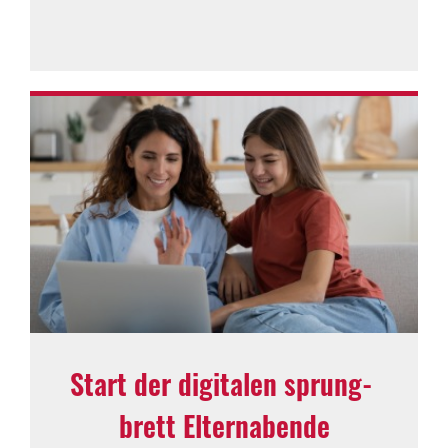
Start der digi­talen sprung­
brett Eltern­abende