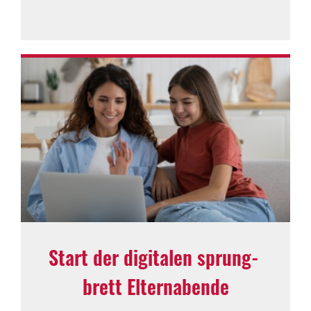
Start der digi­talen sprung­
brett Eltern­abende