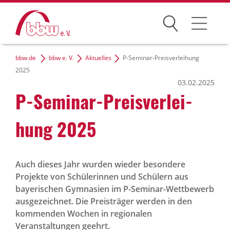
Suchen
bbw.de
bbw e. V.
Aktuelles
P-Seminar-Preisverleihung
Der bbw e. V.
2025
03.02.2025
Zielgruppen
P-Seminar-Preis­ver­lei­
Themen
hung 2025
Dialog und Netzwerke
Karriere
Auch dieses Jahr wurden wieder besondere
Projekte von Schülerinnen und Schülern aus
bayerischen Gymnasien im P-Seminar-Wettbewerb
ausgezeichnet. Die Preisträger werden in den
bbw-Gruppe
kommenden Wochen in regionalen
Veranstaltungen geehrt.