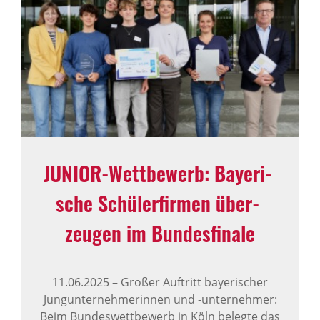
JUNIOR-Wett­be­werb: Baye­ri­
sche Schü­ler­firmen über­
zeugen im Bundes­fi­nale
11.06.2025
–
Großer Auftritt bayerischer
Jungunternehmerinnen und -unternehmer:
Beim Bundeswettbewerb in Köln belegte das