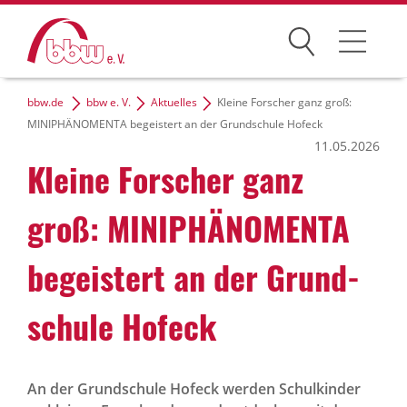
Suchen
bbw.de
bbw e. V.
Aktuelles
Kleine Forscher ganz groß:
Der bbw e. V.
MINIPHÄNOMENTA begeistert an der Grundschule Hofeck
11.05.2026
Zielgruppen
Kleine Forscher ganz
Themen
groß: MINI­PHÄ­NO­MENTA
Dialog und Netzwerke
begeis­tert an der Grund­
Karriere
schule Hofeck
bbw-Gruppe
An der Grundschule Hofeck werden Schulkinder