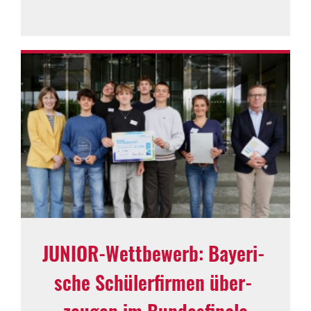
JUNIOR-Wett­be­werb: Baye­ri­
sche Schü­ler­firmen über­