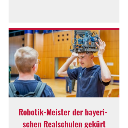
Robotik-Meister der baye­ri­
schen Real­schulen gekürt