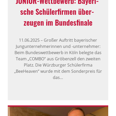
JUNIOR-Wett­be­werb: Baye­ri­
sche Schü­ler­firmen über­
zeugen im Bundes­fi­nale
11.06.2025
–
Großer Auftritt bayerischer
Jungunternehmerinnen und -unternehmer:
Beim Bundeswettbewerb in Köln belegte das
Team „COMBO“ aus Gröbenzell den zweiten
Platz. Die Würzburger Schülerfirma
„BeeHeaven“ wurde mit dem Sonderpreis für
das…