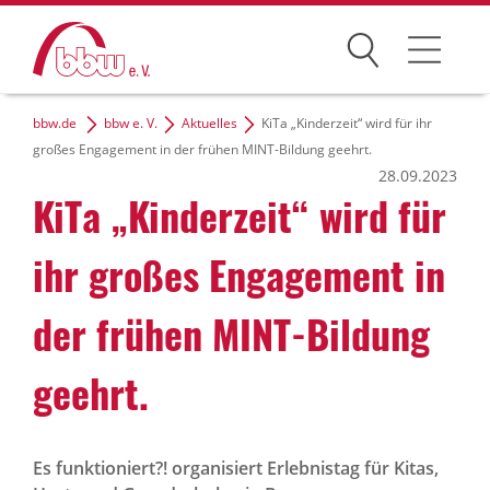
Suchen
bbw.de
bbw e. V.
Aktuelles
KiTa „Kinderzeit“ wird für ihr
Der bbw e. V.
großes Engagement in der frühen MINT-Bildung geehrt.
28.09.2023
Zielgruppen
KiTa „Kinder­zeit“ wird für
Themen
ihr großes Enga­ge­ment in
Dialog und Netzwerke
der frühen MINT-Bildung
Karriere
geehrt.
bbw-Gruppe
Es funktioniert?! organisiert Erlebnistag für Kitas,