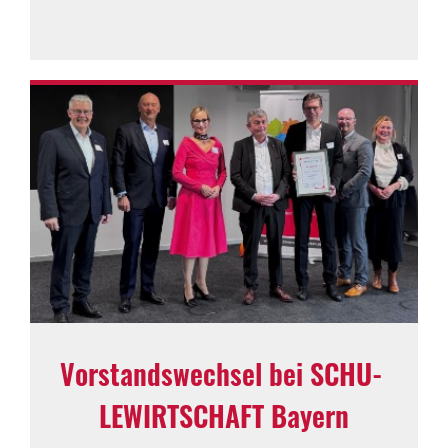
Vorstands­wechsel bei SCHU­
LE­WIRT­SCHAFT Bayern