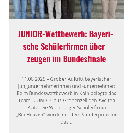
JUNIOR-Wett­be­werb: Baye­ri­
sche Schü­ler­firmen über­
zeugen im Bundes­fi­nale
11.06.2025
–
Großer Auftritt bayerischer
Jungunternehmerinnen und -unternehmer:
Beim Bundeswettbewerb in Köln belegte das
Team „COMBO“ aus Gröbenzell den zweiten
Platz. Die Würzburger Schülerfirma
„BeeHeaven“ wurde mit dem Sonderpreis für
das…