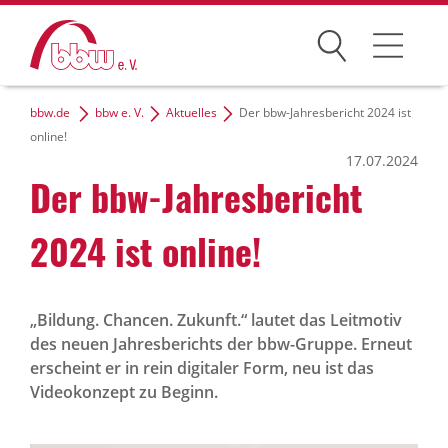
Suchen
bbw.de
bbw e. V.
Aktuelles
Der bbw-Jahresbericht 2024 ist
Der bbw e. V.
online!
17.07.2024
Zielgruppen
Der bbw-Jahres­be­richt
Themen
2024 ist online!
Dialog und Netzwerke
Karriere
„Bildung. Chancen. Zukunft.“ lautet das Leitmotiv
des neuen Jahresberichts der bbw-Gruppe. Erneut
erscheint er in rein digitaler Form, neu ist das
Videokonzept zu Beginn.
bbw-Gruppe