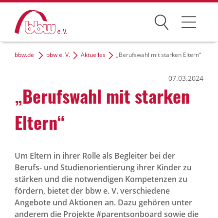
Suchen
bbw.de
bbw e. V.
Aktuelles
„Berufswahl mit starken Eltern“
Der bbw e. V.
07.03.2024
Zielgruppen
„Berufs­wahl mit starken
Themen
Eltern“
Dialog und Netzwerke
Karriere
Um Eltern in ihrer Rolle als Begleiter bei der
Berufs- und Studienorientierung ihrer Kinder zu
stärken und die notwendigen Kompetenzen zu
fördern, bietet der bbw e. V. verschiedene
bbw-Gruppe
Angebote und Aktionen an. Dazu gehören unter
anderem die Projekte #parentsonboard sowie die