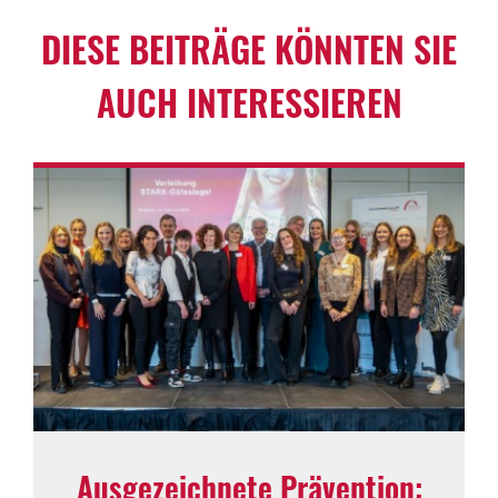
DIESE BEITRÄGE KÖNNTEN SIE
AUCH INTER­ES­SIEREN
Ausge­zeich­nete Präven­tion: