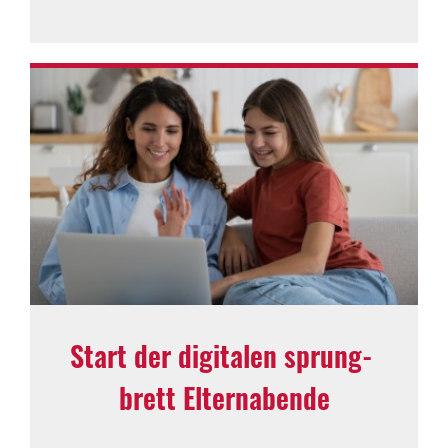
Start der digi­talen sprung­
brett Eltern­abende