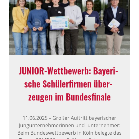
JUNIOR-Wett­be­werb: Baye­ri­
sche Schü­ler­firmen über­
zeugen im Bundes­fi­nale
11.06.2025
–
Großer Auftritt bayerischer
Jungunternehmerinnen und -unternehmer:
Beim Bundeswettbewerb in Köln belegte das