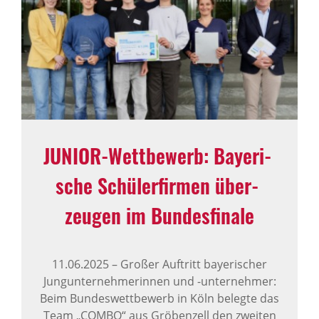
JUNIOR-Wett­be­werb: Baye­ri­
sche Schü­ler­firmen über­
zeugen im Bundes­fi­nale
11.06.2025
–
Großer Auftritt bayerischer
Jungunternehmerinnen und -unternehmer:
Beim Bundeswettbewerb in Köln belegte das
Team „COMBO“ aus Gröbenzell den zweiten