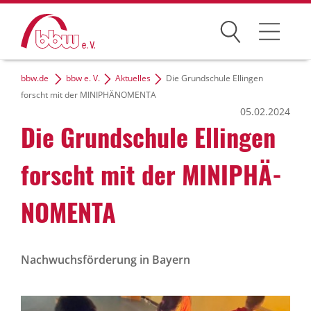
Suchen
bbw.de
bbw e. V.
Aktuelles
Die Grundschule Ellingen
Der bbw e. V.
forscht mit der MINIPHÄNOMENTA
05.02.2024
Zielgruppen
Die Grund­schule Ellingen
Themen
forscht mit der MINI­PHÄ­
Dialog und Netzwerke
NO­MENTA
Karriere
Nachwuchsförderung in Bayern
bbw-Gruppe