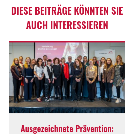
DIESE BEITRÄGE KÖNNTEN SIE
AUCH INTER­ES­SIEREN
Ausge­zeich­nete Präven­tion: