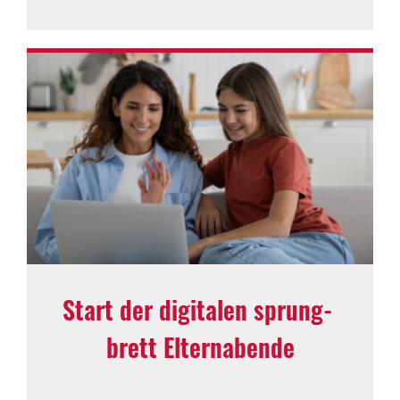
Start der digi­talen sprung­
brett Eltern­abende