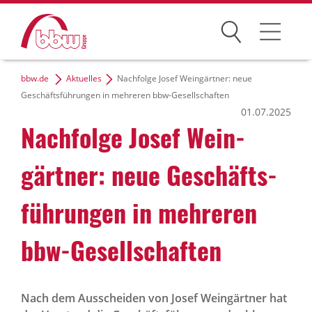
Suchen
bbw.de
Aktuelles
Nachfolge Josef Weingärtner: neue
Arbeitsfelder
Geschäftsführungen in mehreren bbw-Gesellschaften
01.07.2025
Ihre Vorteile
Nach­folge Josef Wein­
Über uns
gärtner: neue Geschäfts­
bbw e. V.
füh­rungen in mehreren
bbw-Gesell­schaften
Karriere
Presse
Nach dem Ausscheiden von Josef Weingärtner hat