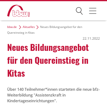
Suchen
bbw.de
Aktuelles
Neues Bildungsangebot für den
Arbeitsfelder
Quereinstieg in Kitas
22.11.2022
Ihre Vorteile
Neues Bildungs­an­gebot
Über uns
für den Quer­ein­stieg in
bbw e. V.
Kitas
Karriere
Über 140 Teilnehmer*innen starteten die neue bfz-
Weiterbildung "Assistenzkraft in
Presse
Kindertageseinrichtungen".