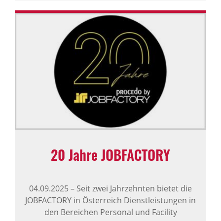
20 Jahre JOBFAC­TORY
04.09.2025
–
Seit zwei Jahrzehnten bietet die
JOBFACTORY in Österreich Dienstleistungen in
den Bereichen Personal und Facility