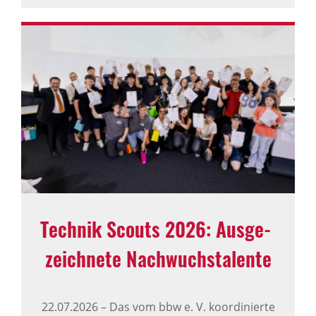
Technik Scouts 2026: Ausge­
zeich­nete Nach­wuchs­ta­lente
22.07.2026
–
Das vom bbw e. V. koordinierte