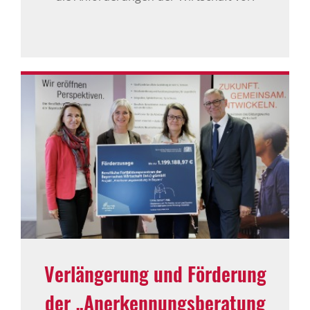
Verlän­ge­rung und Förde­rung
der „Aner­ken­nungs­be­ra­tung