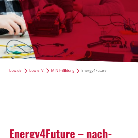
News Archiv
bbw.de
bbw e. V.
MINT-Bildung
Energy4Future
Energy4Future – nach­