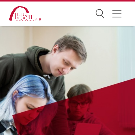
Suchen
Der bbw e. V.
Zielgruppen
Themen
Dialog und Netzwerke
Karriere
bbw-Gruppe