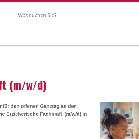
aft (m/w/d)
 für den offenen Ganztag an der
ine
Erzieherische Fachkraft (m/w/d)
in