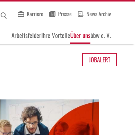
Karriere
Presse
News Archiv
Arbeitsfelder
Ihre Vorteile
Über uns
bbw e. V.
JOB
ALERT