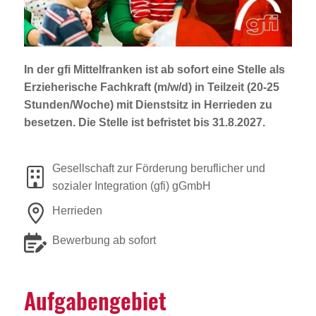
Jobportal
Presse und Medien
In der gfi Mittelfranken ist
ab sofort
eine Stelle als
bbw e. V.
Erzieherische Fachkraft (m/w/d)
in Teilzeit (20-25
Stunden/Woche) mit Dienstsitz in
Herrieden
zu
besetzen. Die Stelle ist befristet bis 31.8.2027.
Karriere
Gesellschaft zur Förderung beruflicher und
Presse
sozialer Integration (gfi) gGmbH
Herrieden
News Archiv
Bewerbung ab sofort
Aufga­ben­ge­biet