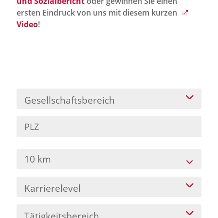
und Sozialbericht
oder gewinnen Sie einen
Jobportal
ersten Eindruck von uns mit diesem kurzen
Presse und Medien
Video
!
bbw e. V.
Karriere
Gesellschaftsbereich
Presse
News Archiv
10 km
Karrierelevel
Tätigkeitsbereich