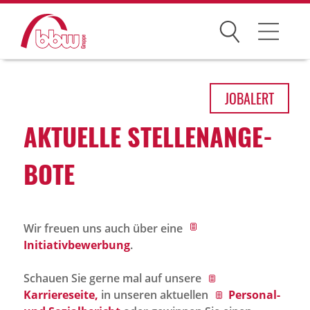
Suchen
Arbeitsfelder
JOB
ALERT
Ihre Vorteile
AKTU­ELLE STEL­LEN­AN­GE­
Über uns
BOTE
Leitbild
Gesellschaften
Wir freuen uns auch über eine
Historie
Initiativbewerbung
.
Organisation
Schauen Sie gerne mal auf unsere
bbw als Arbeitgeber
Karriereseite,
in unseren aktuellen
Personal-