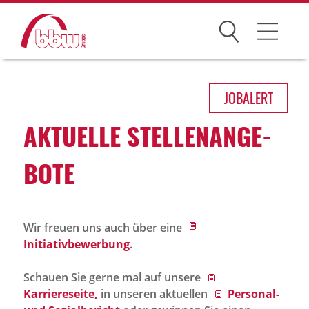
Suchen
Arbeitsfelder
JOB
ALERT
Ihre Vorteile
AKTU­ELLE STEL­LEN­AN­GE­
Über uns
BOTE
Leitbild
Gesellschaften
Wir freuen uns auch über eine
Historie
Initiativbewerbung
.
Organisation
Schauen Sie gerne mal auf unsere
bbw als Arbeitgeber
Karriereseite,
in unseren aktuellen
Personal-