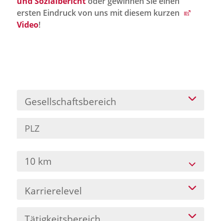
und Sozialbericht
oder gewinnen Sie einen
Jobportal
ersten Eindruck von uns mit diesem kurzen
Presse und Medien
Video
!
bbw e. V.
Karriere
Gesellschaftsbereich
Presse
News Archiv
10 km
Karrierelevel
Tätigkeitsbereich