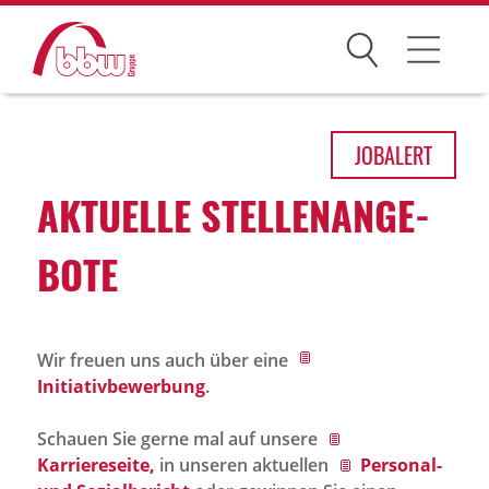
Suchen
Arbeitsfelder
JOB
ALERT
Ihre Vorteile
AKTU­ELLE STEL­LEN­AN­GE­
Über uns
BOTE
Leitbild
Gesellschaften
Wir freuen uns auch über eine
Historie
Initiativbewerbung
.
Organisation
Schauen Sie gerne mal auf unsere
bbw als Arbeitgeber
Karriereseite,
in unseren aktuellen
Personal-