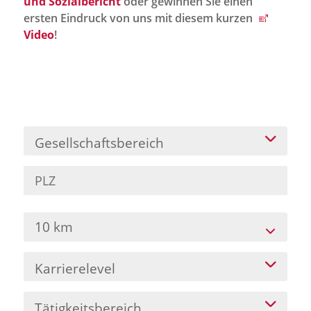
und Sozialbericht
oder gewinnen Sie einen
Jobportal
ersten Eindruck von uns mit diesem kurzen
Presse und Medien
Video
!
bbw e. V.
Karriere
Gesellschaftsbereich
Presse
News Archiv
10 km
Karrierelevel
Tätigkeitsbereich