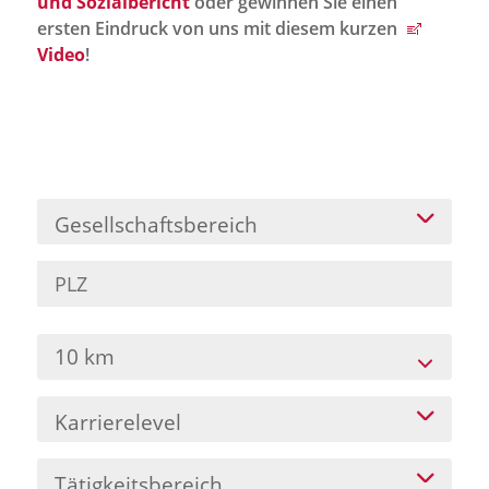
und Sozialbericht
oder gewinnen Sie einen
Jobportal
ersten Eindruck von uns mit diesem kurzen
Presse und Medien
Video
!
bbw e. V.
Karriere
Gesellschaftsbereich
Presse
News Archiv
10 km
Karrierelevel
Tätigkeitsbereich