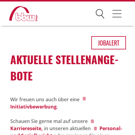
Suchen
Arbeitsfelder
JOB
ALERT
Ihre Vorteile
AKTU­ELLE STEL­LEN­AN­GE­
Über uns
BOTE
Leitbild
Gesellschaften
Wir freuen uns auch über eine
Historie
Initiativbewerbung
.
Organisation
Schauen Sie gerne mal auf unsere
bbw als Arbeitgeber
Karriereseite,
in unseren aktuellen
Personal-