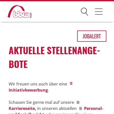
Suchen
Arbeitsfelder
JOB
ALERT
Ihre Vorteile
AKTU­ELLE STEL­LEN­AN­GE­
Über uns
BOTE
Leitbild
Gesellschaften
Wir freuen uns auch über eine
Historie
Initiativbewerbung
.
Organisation
Schauen Sie gerne mal auf unsere
bbw als Arbeitgeber
Karriereseite,
in unseren aktuellen
Personal-