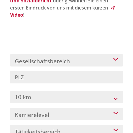
und Sozialbericht
oder gewinnen Sie einen
Jobportal
ersten Eindruck von uns mit diesem kurzen
Presse und Medien
Video
!
bbw e. V.
Karriere
Gesellschaftsbereich
Presse
News Archiv
10 km
Karrierelevel
Tätigkeitsbereich