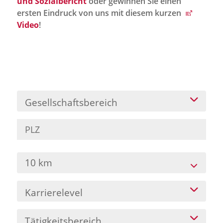
und Sozialbericht
oder gewinnen Sie einen
Jobportal
ersten Eindruck von uns mit diesem kurzen
Presse und Medien
Video
!
bbw e. V.
Karriere
Gesellschaftsbereich
Presse
News Archiv
10 km
Karrierelevel
Tätigkeitsbereich