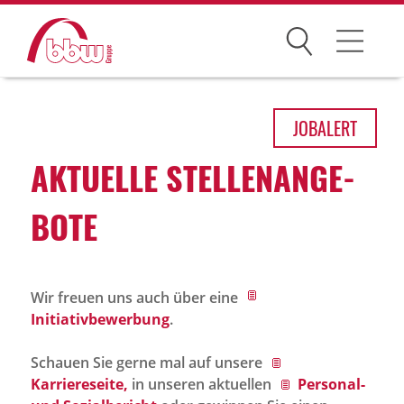
Suchen
Arbeitsfelder
JOB
ALERT
Ihre Vorteile
AKTU­ELLE STEL­LEN­AN­GE­
Über uns
BOTE
Leitbild
Gesellschaften
Wir freuen uns auch über eine
Historie
Initiativbewerbung
.
Organisation
Schauen Sie gerne mal auf unsere
bbw als Arbeitgeber
Karriereseite,
in unseren aktuellen
Personal-