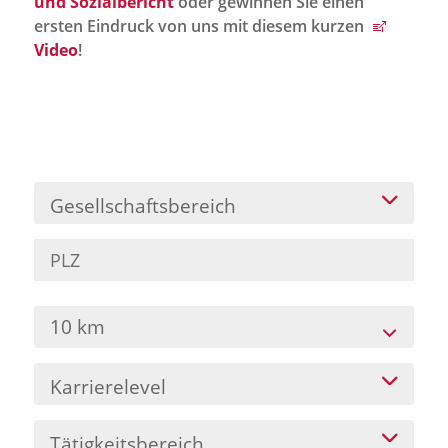
und Sozialbericht
oder gewinnen Sie einen
Jobportal
ersten Eindruck von uns mit diesem kurzen
Presse und Medien
Video
!
bbw e. V.
Karriere
Gesellschaftsbereich
Presse
News Archiv
10 km
Karrierelevel
Tätigkeitsbereich