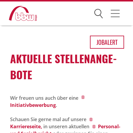
Suchen
Arbeitsfelder
JOB
ALERT
Ihre Vorteile
AKTU­ELLE STEL­LEN­AN­GE­
Über uns
BOTE
Leitbild
Gesellschaften
Wir freuen uns auch über eine
Historie
Initiativbewerbung
.
Organisation
Schauen Sie gerne mal auf unsere
bbw als Arbeitgeber
Karriereseite,
in unseren aktuellen
Personal-