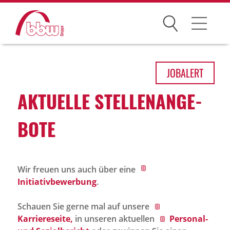
Suchen
Arbeitsfelder
JOB
ALERT
Ihre Vorteile
AKTU­ELLE STEL­LEN­AN­GE­
Über uns
BOTE
Leitbild
Gesellschaften
Wir freuen uns auch über eine
Historie
Initiativbewerbung
.
Organisation
Schauen Sie gerne mal auf unsere
bbw als Arbeitgeber
Karriereseite,
in unseren aktuellen
Personal-