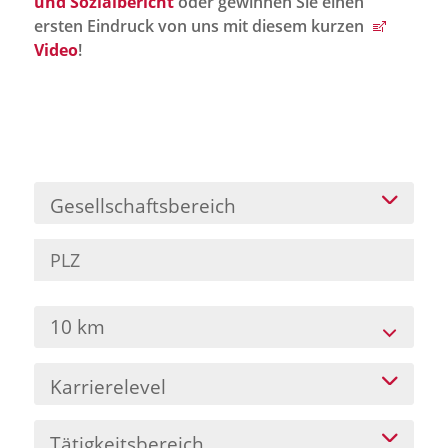
und Sozialbericht
oder gewinnen Sie einen
Jobportal
ersten Eindruck von uns mit diesem kurzen
Presse und Medien
Video
!
bbw e. V.
Karriere
Gesellschaftsbereich
Presse
News Archiv
10 km
Karrierelevel
Tätigkeitsbereich