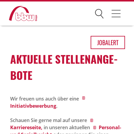
Suchen
Arbeitsfelder
JOB
ALERT
Ihre Vorteile
AKTU­ELLE STEL­LEN­AN­GE­
Über uns
BOTE
Leitbild
Gesellschaften
Wir freuen uns auch über eine
Historie
Initiativbewerbung
.
Organisation
Schauen Sie gerne mal auf unsere
bbw als Arbeitgeber
Karriereseite,
in unseren aktuellen
Personal-