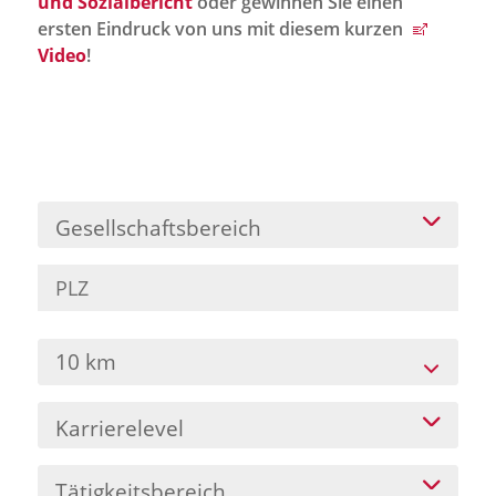
und Sozialbericht
oder gewinnen Sie einen
Jobportal
ersten Eindruck von uns mit diesem kurzen
Presse und Medien
Video
!
bbw e. V.
Karriere
Gesellschaftsbereich
Presse
News Archiv
10 km
Karrierelevel
Tätigkeitsbereich