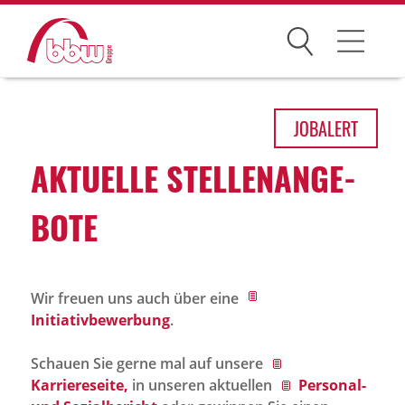
Suchen
Arbeitsfelder
JOB
ALERT
Ihre Vorteile
AKTU­ELLE STEL­LEN­AN­GE­
Über uns
BOTE
Leitbild
Gesellschaften
Wir freuen uns auch über eine
Historie
Initiativbewerbung
.
Organisation
Schauen Sie gerne mal auf unsere
bbw als Arbeitgeber
Karriereseite,
in unseren aktuellen
Personal-