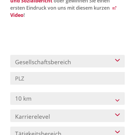
und Sozialbericht
oder gewinnen Sie einen
Jobportal
ersten Eindruck von uns mit diesem kurzen
Presse und Medien
Video
!
bbw e. V.
Karriere
Gesellschaftsbereich
Presse
News Archiv
10 km
Karrierelevel
Tätigkeitsbereich