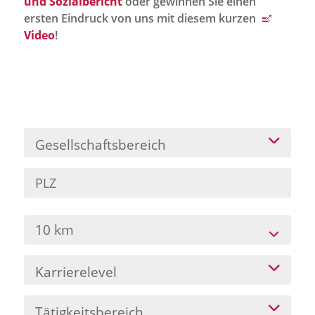
und Sozialbericht
oder gewinnen Sie einen
Jobportal
ersten Eindruck von uns mit diesem kurzen
Presse und Medien
Video
!
bbw e. V.
Karriere
Gesellschaftsbereich
Presse
News Archiv
10 km
Karrierelevel
Tätigkeitsbereich