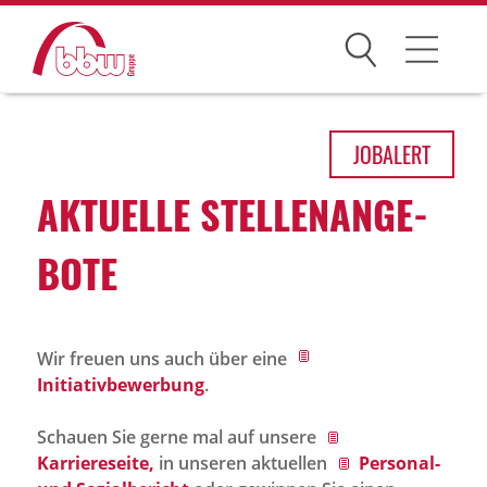
Suchen
Arbeitsfelder
JOB
ALERT
Ihre Vorteile
AKTU­ELLE STEL­LEN­AN­GE­
Über uns
BOTE
Leitbild
Gesellschaften
Wir freuen uns auch über eine
Historie
Initiativbewerbung
.
Organisation
Schauen Sie gerne mal auf unsere
bbw als Arbeitgeber
Karriereseite,
in unseren aktuellen
Personal-