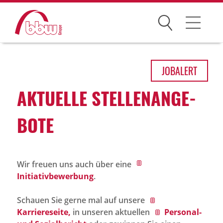
Suchen
Arbeitsfelder
JOB
ALERT
Ihre Vorteile
AKTU­ELLE STEL­LEN­AN­GE­
Über uns
BOTE
Leitbild
Gesellschaften
Wir freuen uns auch über eine
Historie
Initiativbewerbung
.
Organisation
Schauen Sie gerne mal auf unsere
bbw als Arbeitgeber
Karriereseite,
in unseren aktuellen
Personal-