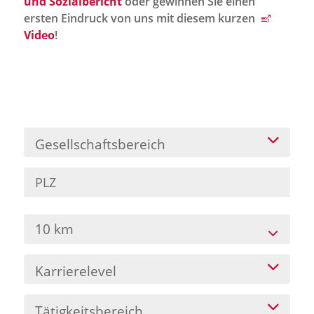
und Sozialbericht
oder gewinnen Sie einen
Jobportal
ersten Eindruck von uns mit diesem kurzen
Presse und Medien
Video
!
bbw e. V.
Karriere
Gesellschaftsbereich
Presse
News Archiv
10 km
Karrierelevel
Tätigkeitsbereich