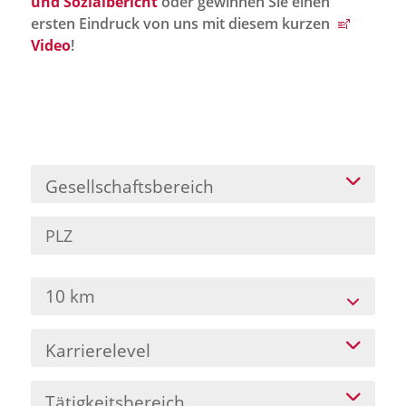
und Sozialbericht
oder gewinnen Sie einen
Jobportal
ersten Eindruck von uns mit diesem kurzen
Presse und Medien
Video
!
bbw e. V.
Karriere
Gesellschaftsbereich
Presse
News Archiv
10 km
Karrierelevel
Tätigkeitsbereich