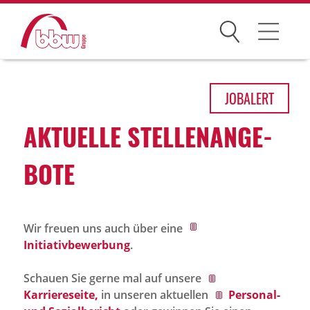
Suchen
Arbeitsfelder
JOB
ALERT
Ihre Vorteile
AKTU­ELLE STEL­LEN­AN­GE­
Über uns
BOTE
Leitbild
Gesellschaften
Wir freuen uns auch über eine
Historie
Initiativbewerbung
.
Organisation
Schauen Sie gerne mal auf unsere
bbw als Arbeitgeber
Karriereseite,
in unseren aktuellen
Personal-