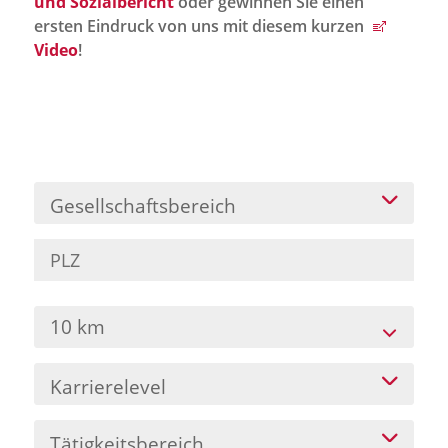
und Sozialbericht
oder gewinnen Sie einen
Jobportal
ersten Eindruck von uns mit diesem kurzen
Presse und Medien
Video
!
bbw e. V.
Karriere
Gesellschaftsbereich
Presse
News Archiv
10 km
Karrierelevel
Tätigkeitsbereich