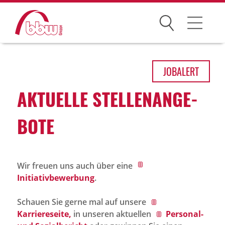
Suchen
Arbeitsfelder
JOB
ALERT
Ihre Vorteile
AKTU­ELLE STEL­LEN­AN­GE­
Über uns
BOTE
Leitbild
Gesellschaften
Wir freuen uns auch über eine
Historie
Initiativbewerbung
.
Organisation
Schauen Sie gerne mal auf unsere
bbw als Arbeitgeber
Karriereseite,
in unseren aktuellen
Personal-