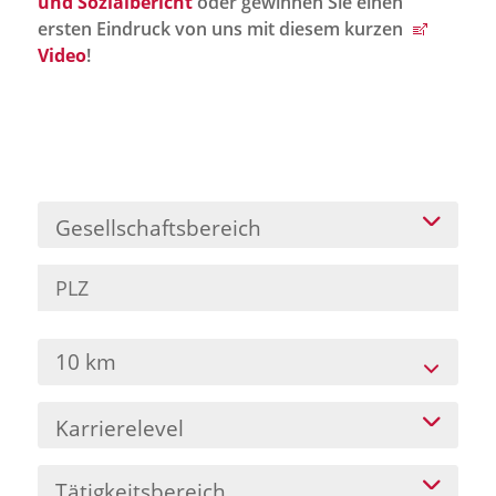
und Sozialbericht
oder gewinnen Sie einen
Jobportal
ersten Eindruck von uns mit diesem kurzen
Presse und Medien
Video
!
bbw e. V.
Karriere
Gesellschaftsbereich
Presse
News Archiv
10 km
Karrierelevel
Tätigkeitsbereich