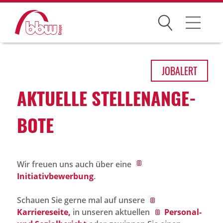
Suchen
Arbeitsfelder
JOB
ALERT
Ihre Vorteile
AKTU­ELLE STEL­LEN­AN­GE­
Über uns
BOTE
Leitbild
Gesellschaften
Wir freuen uns auch über eine
Historie
Initiativbewerbung
.
Organisation
Schauen Sie gerne mal auf unsere
bbw als Arbeitgeber
Karriereseite,
in unseren aktuellen
Personal-