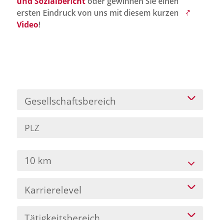
und Sozialbericht
oder gewinnen Sie einen
Jobportal
ersten Eindruck von uns mit diesem kurzen
Presse und Medien
Video
!
bbw e. V.
Karriere
Gesellschaftsbereich
Presse
News Archiv
10 km
Karrierelevel
Tätigkeitsbereich