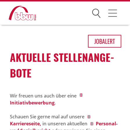
Suchen
Arbeitsfelder
JOB
ALERT
Ihre Vorteile
AKTU­ELLE STEL­LEN­AN­GE­
Über uns
BOTE
Leitbild
Gesellschaften
Wir freuen uns auch über eine
Historie
Initiativbewerbung
.
Organisation
Schauen Sie gerne mal auf unsere
bbw als Arbeitgeber
Karriereseite,
in unseren aktuellen
Personal-