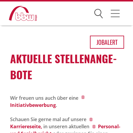
Suchen
Arbeitsfelder
JOB
ALERT
Ihre Vorteile
AKTU­ELLE STEL­LEN­AN­GE­
Über uns
BOTE
Leitbild
Gesellschaften
Wir freuen uns auch über eine
Historie
Initiativbewerbung
.
Organisation
Schauen Sie gerne mal auf unsere
bbw als Arbeitgeber
Karriereseite,
in unseren aktuellen
Personal-