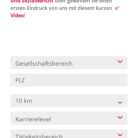
und Sozialbericht
oder gewinnen Sie einen
Jobportal
ersten Eindruck von uns mit diesem kurzen
Presse und Medien
Video
!
bbw e. V.
Karriere
Gesellschaftsbereich
Presse
News Archiv
10 km
Karrierelevel
Tätigkeitsbereich