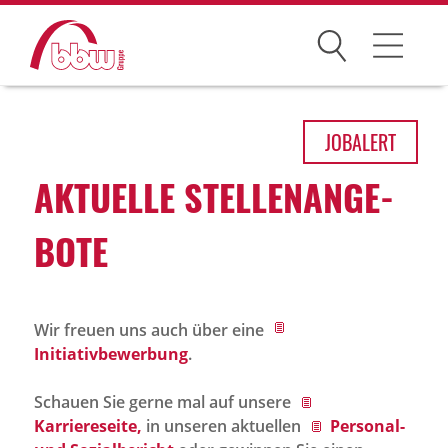
Suchen
Arbeitsfelder
JOB
ALERT
Ihre Vorteile
AKTU­ELLE STEL­LEN­AN­GE­
Über uns
BOTE
Leitbild
Gesellschaften
Wir freuen uns auch über eine
Historie
Initiativbewerbung
.
Organisation
Schauen Sie gerne mal auf unsere
bbw als Arbeitgeber
Karriereseite,
in unseren aktuellen
Personal-