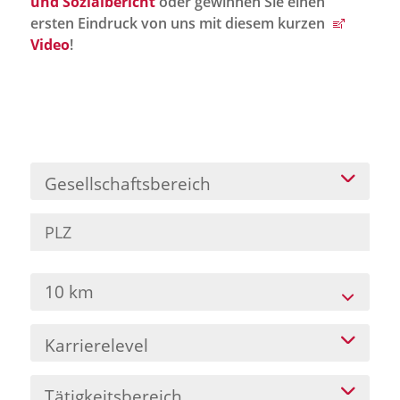
und Sozialbericht
oder gewinnen Sie einen
Jobportal
ersten Eindruck von uns mit diesem kurzen
Presse und Medien
Video
!
bbw e. V.
Karriere
Gesellschaftsbereich
Presse
News Archiv
10 km
Karrierelevel
Tätigkeitsbereich