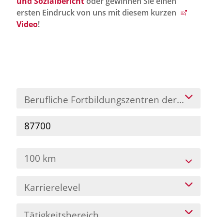
und Sozialbericht
oder gewinnen Sie einen
Jobportal
ersten Eindruck von uns mit diesem kurzen
Presse und Medien
Video
!
bbw e. V.
Karriere
Berufliche Fortbildungszentren der Bayeris
Presse
News Archiv
100 km
Karrierelevel
Tätigkeitsbereich