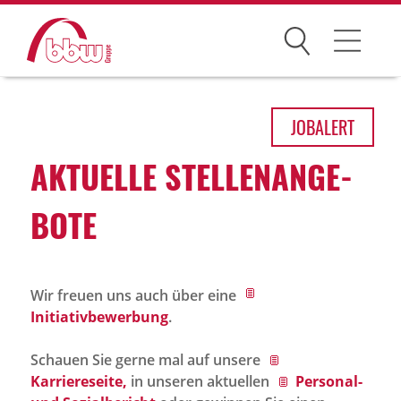
Suchen
Arbeitsfelder
JOB
ALERT
Ihre Vorteile
AKTU­ELLE STEL­LEN­AN­GE­
Über uns
BOTE
Leitbild
Gesellschaften
Wir freuen uns auch über eine
Historie
Initiativbewerbung
.
Organisation
Schauen Sie gerne mal auf unsere
bbw als Arbeitgeber
Karriereseite,
in unseren aktuellen
Personal-