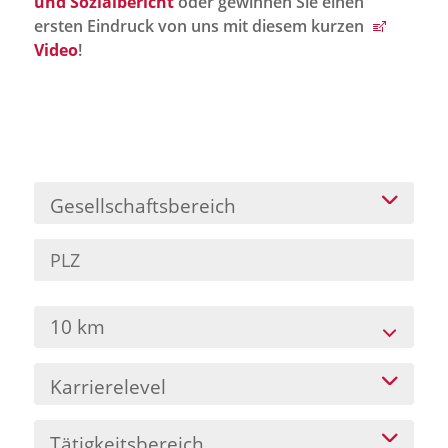
und Sozialbericht
oder gewinnen Sie einen
Jobportal
ersten Eindruck von uns mit diesem kurzen
Presse und Medien
Video
!
bbw e. V.
Karriere
Gesellschaftsbereich
Presse
News Archiv
10 km
Karrierelevel
Tätigkeitsbereich