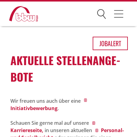
Suchen
Arbeitsfelder
JOB
ALERT
Ihre Vorteile
AKTU­ELLE STEL­LEN­AN­GE­
Über uns
BOTE
Leitbild
Gesellschaften
Wir freuen uns auch über eine
Historie
Initiativbewerbung
.
Organisation
Schauen Sie gerne mal auf unsere
bbw als Arbeitgeber
Karriereseite,
in unseren aktuellen
Personal-