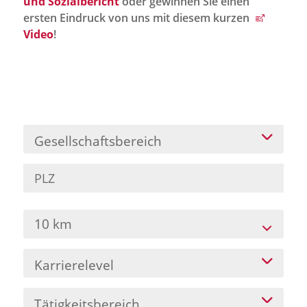
und Sozialbericht
oder gewinnen Sie einen
Jobportal
ersten Eindruck von uns mit diesem kurzen
Presse und Medien
Video
!
bbw e. V.
Karriere
Gesellschaftsbereich
Presse
News Archiv
10 km
Karrierelevel
Tätigkeitsbereich