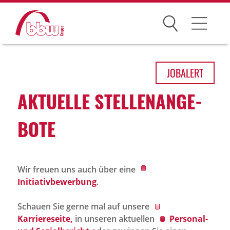
Suchen
Arbeitsfelder
JOB
ALERT
Ihre Vorteile
AKTU­ELLE STEL­LEN­AN­GE­
Über uns
BOTE
Leitbild
Gesellschaften
Wir freuen uns auch über eine
Historie
Initiativbewerbung
.
Organisation
Schauen Sie gerne mal auf unsere
bbw als Arbeitgeber
Karriereseite,
in unseren aktuellen
Personal-