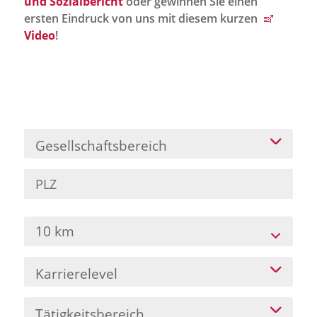
und Sozialbericht
oder gewinnen Sie einen
Jobportal
ersten Eindruck von uns mit diesem kurzen
Presse und Medien
Video
!
bbw e. V.
Karriere
Gesellschaftsbereich
Presse
News Archiv
10 km
Karrierelevel
Tätigkeitsbereich