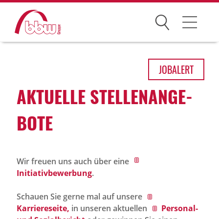
Suchen
Arbeitsfelder
JOB
ALERT
Ihre Vorteile
AKTU­ELLE STEL­LEN­AN­GE­
Über uns
BOTE
Leitbild
Gesellschaften
Wir freuen uns auch über eine
Historie
Initiativbewerbung
.
Organisation
Schauen Sie gerne mal auf unsere
bbw als Arbeitgeber
Karriereseite,
in unseren aktuellen
Personal-