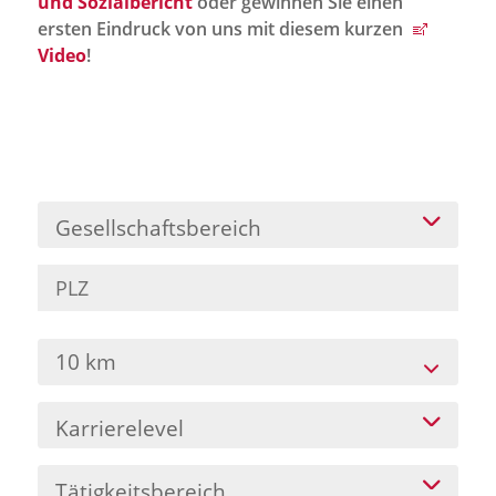
und Sozialbericht
oder gewinnen Sie einen
Jobportal
ersten Eindruck von uns mit diesem kurzen
Presse und Medien
Video
!
bbw e. V.
Karriere
Gesellschaftsbereich
Presse
News Archiv
10 km
Karrierelevel
Tätigkeitsbereich