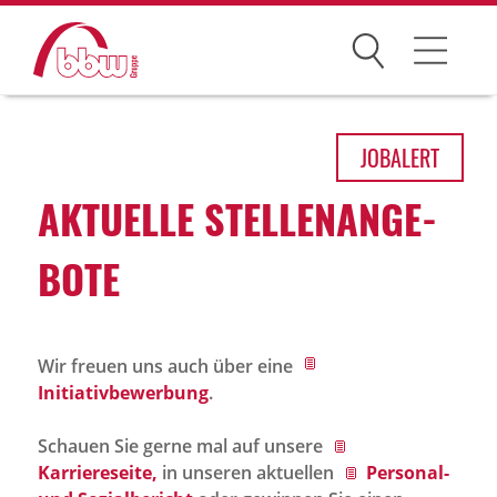
Suchen
Arbeitsfelder
JOB
ALERT
Ihre Vorteile
AKTU­ELLE STEL­LEN­AN­GE­
Über uns
BOTE
Leitbild
Gesellschaften
Wir freuen uns auch über eine
Historie
Initiativbewerbung
.
Organisation
Schauen Sie gerne mal auf unsere
bbw als Arbeitgeber
Karriereseite,
in unseren aktuellen
Personal-