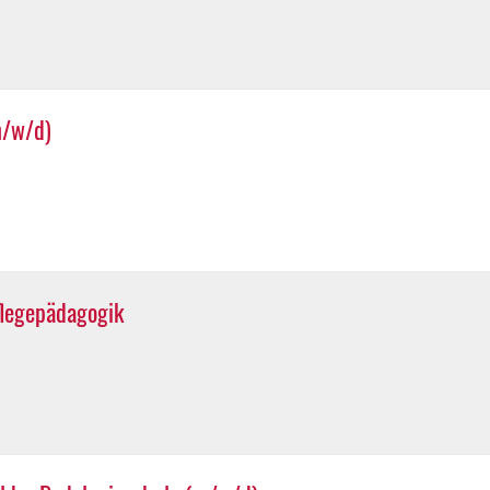
m/w/d)
flegepädagogik