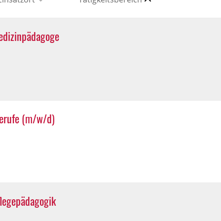
edizinpädagoge
berufe (m/w/d)
flegepädagogik