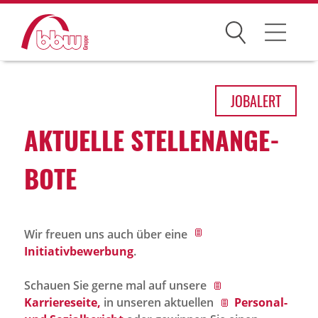
Suchen
Arbeitsfelder
JOB
ALERT
Ihre Vorteile
AKTU­ELLE STEL­LEN­AN­GE­
Über uns
BOTE
Leitbild
Gesellschaften
Wir freuen uns auch über eine
Historie
Initiativbewerbung
.
Organisation
Schauen Sie gerne mal auf unsere
bbw als Arbeitgeber
Karriereseite,
in unseren aktuellen
Personal-