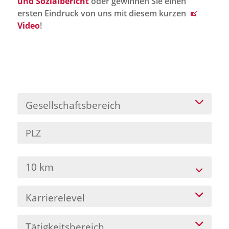
und Sozialbericht
oder gewinnen Sie einen
Jobportal
ersten Eindruck von uns mit diesem kurzen
Presse und Medien
Video
!
bbw e. V.
Karriere
Gesellschaftsbereich
Presse
News Archiv
10 km
Karrierelevel
Tätigkeitsbereich