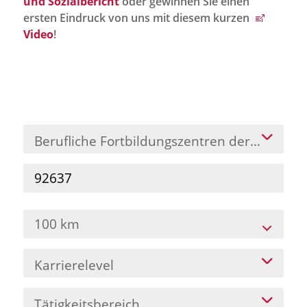
und Sozialbericht
oder gewinnen Sie einen
Jobportal
ersten Eindruck von uns mit diesem kurzen
Presse und Medien
Video
!
bbw e. V.
Karriere
Berufliche Fortbildungszentren der Bayeris
Presse
News Archiv
100 km
Karrierelevel
Tätigkeitsbereich