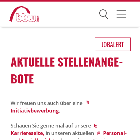
Suchen
Arbeitsfelder
JOB
ALERT
Ihre Vorteile
AKTU­ELLE STEL­LEN­AN­GE­
Über uns
BOTE
Leitbild
Gesellschaften
Wir freuen uns auch über eine
Historie
Initiativbewerbung
.
Organisation
Schauen Sie gerne mal auf unsere
bbw als Arbeitgeber
Karriereseite,
in unseren aktuellen
Personal-