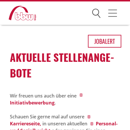
Suchen
Arbeitsfelder
JOB
ALERT
Ihre Vorteile
AKTU­ELLE STEL­LEN­AN­GE­
Über uns
BOTE
Leitbild
Gesellschaften
Wir freuen uns auch über eine
Historie
Initiativbewerbung
.
Organisation
Schauen Sie gerne mal auf unsere
bbw als Arbeitgeber
Karriereseite,
in unseren aktuellen
Personal-