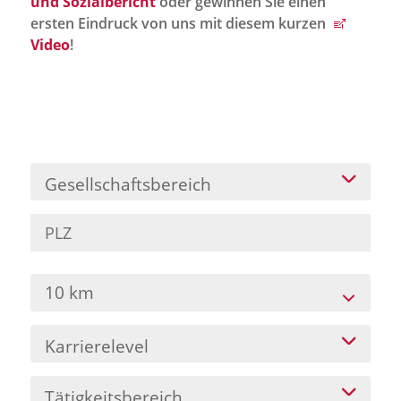
und Sozialbericht
oder gewinnen Sie einen
Jobportal
ersten Eindruck von uns mit diesem kurzen
Presse und Medien
Video
!
bbw e. V.
Karriere
Gesellschaftsbereich
Presse
News Archiv
10 km
Karrierelevel
Tätigkeitsbereich