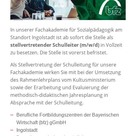
Jobportal
Presse und Medien
In unserer Fachakademie für Sozialpädagogik am
bbw e. V.
Standort Ingolstadt ist ab sofort die Stelle als
stellvertretender
Schulleiter (m/w/d)
in Vollzeit
zu besetzen. Die Stelle ist vorerst befristet.
Karriere
Als Stellvertretung der Schulleitung für unsere
Fachakademie wirken Sie mit bei der Umsetzung
Presse
des Rahmenlehrplans vom Kultusministerium
sowie der Erarbeitung und Evaluierung der
methodisch-didaktischen Jahresplanung in
News Archiv
Absprache mit der Schulleitung.
Berufliche Fortbildungszentren der Bayerischen
Wirtschaft (bfz) gGmbH
Ingolstadt