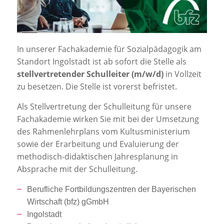
Jobportal
Presse und Medien
In unserer Fachakademie für Sozialpädagogik am
bbw e. V.
Standort Ingolstadt ist ab sofort die Stelle als
stellvertretender
Schulleiter (m/w/d)
in Vollzeit
zu besetzen. Die Stelle ist vorerst befristet.
Karriere
Als Stellvertretung der Schulleitung für unsere
Fachakademie wirken Sie mit bei der Umsetzung
Presse
des Rahmenlehrplans vom Kultusministerium
sowie der Erarbeitung und Evaluierung der
methodisch-didaktischen Jahresplanung in
News Archiv
Absprache mit der Schulleitung.
Berufliche Fortbildungszentren der Bayerischen
Wirtschaft (bfz) gGmbH
Ingolstadt