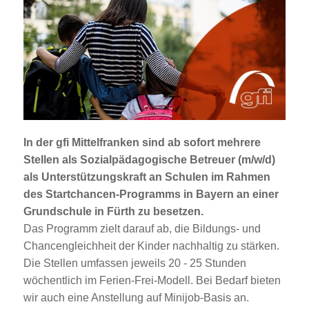
Jobportal
Presse und Medien
bbw e. V.
Karriere
In der gfi Mittelfranken sind
ab sofort
mehrere
Stellen als
Sozialpädagogische Betreuer (m/w/d)
Presse
als Unterstützungskraft an Schulen
im Rahmen
des
Startchancen-Programms
in Bayern an einer
Grundschule in Fürth zu besetzen.
News Archiv
Das Programm zielt darauf ab, die Bildungs- und
Chancengleichheit der Kinder nachhaltig zu stärken.
Die Stellen umfassen jeweils 20 - 25 Stunden
wöchentlich im Ferien-Frei-Modell. Bei Bedarf bieten
wir auch eine Anstellung auf Minijob-Basis an.