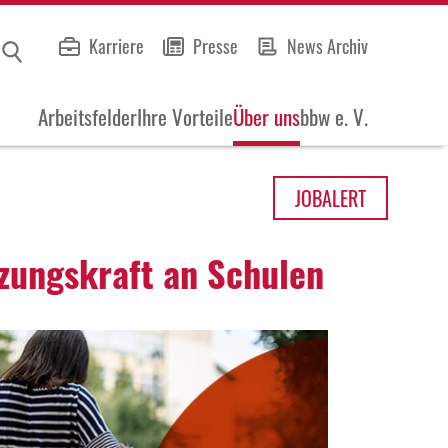
Karriere
Presse
News Archiv
Arbeitsfelder
Ihre Vorteile
Über uns
bbw e. V.
JOB
ALERT
t­zungs­kraft an Schulen