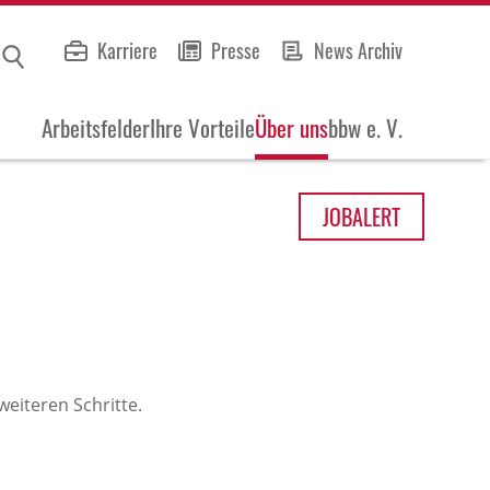
Karriere
Presse
News Archiv
Arbeitsfelder
Ihre Vorteile
Über uns
bbw e. V.
JOB
ALERT
eiteren Schritte.