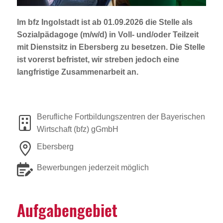
Jobportal
Presse und Medien
Im bfz Ingolstadt ist ab 01.09.2026 die Stelle als
Sozialpädagoge (m/w/d)
in Voll- und/oder Teilzeit
mit Dienstsitz in Ebersberg zu besetzen. Die Stelle
bbw e. V.
ist vorerst befristet, wir streben jedoch eine
langfristige Zusammenarbeit an.
Karriere
Berufliche Fortbildungszentren der Bayerischen
Presse
Wirtschaft (bfz) gGmbH
Ebersberg
News Archiv
Bewerbungen jederzeit möglich
Aufga­ben­ge­biet